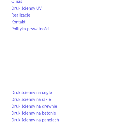
O nas
Druk ścienny UV
Realizacje
Kontakt
Polityka prywatności
Dane kontaktowe
kontakt@pomalowani.pl
+48 793 568 763
ul. Dąbrowa 66G, 32-500 Luszowice
Usługi
Druk ścienny na cegle
Druk ścienny na szkle
Druk ścienny na drewnie
Druk ścienny na betonie
Druk ścienny na panelach
© 2025 Pomalowani.pl — druk ścienny UV. Wszelkie prawa