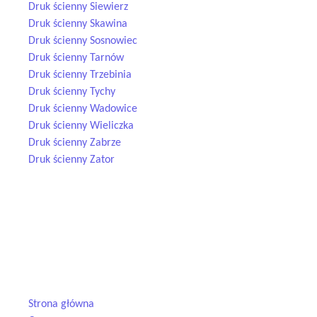
Druk ścienny Siewierz
Druk ścienny Skawina
Druk ścienny Sosnowiec
Druk ścienny Tarnów
Druk ścienny Trzebinia
Druk ścienny Tychy
Druk ścienny Wadowice
Druk ścienny Wieliczka
Druk ścienny Zabrze
Druk ścienny Zator
Nowoczesny
druk ścienny UV
na każdą powierzchnię — od betonu
po szkło. Tworzymy trwałe dekoracje, które odmieniają przestrzeń i
przyciągają wzrok.
Menu
Strona główna