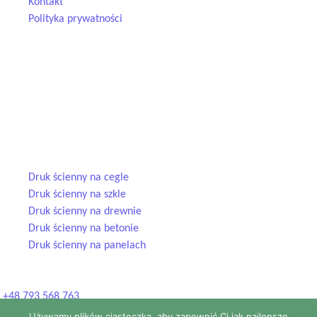
Kontakt
Polityka prywatności
Dane kontaktowe
kontakt@pomalowani.pl
+48 793 568 763
ul. Dąbrowa 66G, 32-500 Luszowice
Usługi
Druk ścienny na cegle
Druk ścienny na szkle
Druk ścienny na drewnie
Druk ścienny na betonie
Druk ścienny na panelach
© 2025 Pomalowani.pl — druk ścienny UV. Wszelkie prawa
zastrzeżone.
+48 793 568 763
Używamy plików ciasteczka, aby zapewnić Ci jak najlepsze