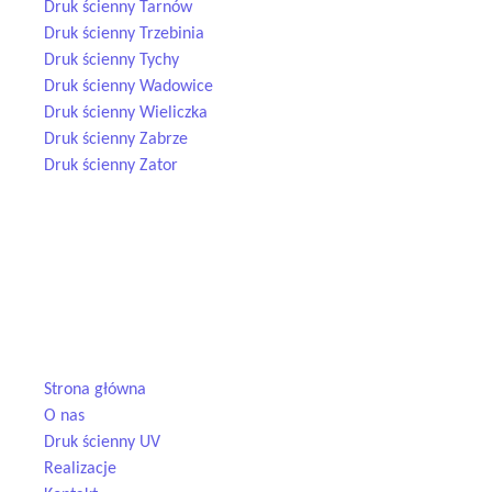
Druk ścienny Tarnów
Druk ścienny Trzebinia
Druk ścienny Tychy
Druk ścienny Wadowice
Druk ścienny Wieliczka
Druk ścienny Zabrze
Druk ścienny Zator
Nowoczesny
druk ścienny UV
na każdą powierzchnię — od betonu
po szkło. Tworzymy trwałe dekoracje, które odmieniają przestrzeń i
przyciągają wzrok.
Menu
Strona główna
O nas
Druk ścienny UV
Realizacje